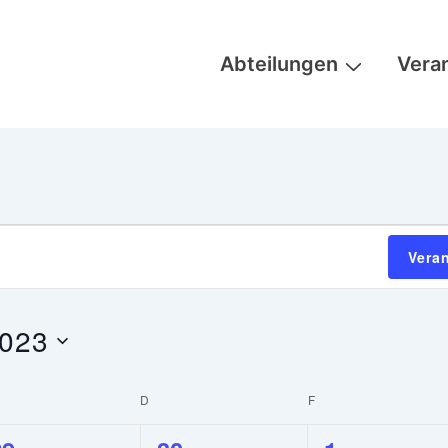
Hauptnavigation
Abteilungen
Vera
Vera
023
TTWOCH
D
DONNERSTAG
F
FREITAG