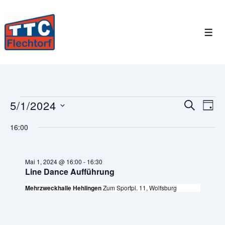
↓
Zum
Inhalt
Men
Veranstaltungen
5/1/2024
V
V
S
T
U
e
A
D
e
für
C
16:00
G
r
a
H
r
Mai
E
a
t
a
u
Mai 1, 2024 @ 16:00
-
16:30
n
1,
Line Dance Aufführung
m
n
s
2024
Mehrzweckhalle Hehlingen
Zum Sportpl. 11, Wolfsburg
w
t
s
ä
a
t
h