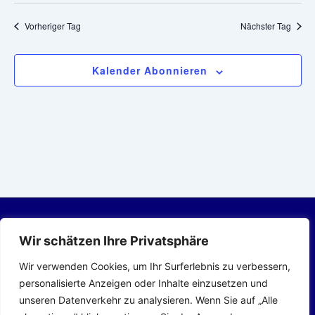
l
l
a
t
Vorheriger Tag
Nächster Tag
e
l
u
n
n
t
.
Kalender Abonnieren
g
u
A
n
n
g
s
i
e
c
n
h
S
t
Wir schätzen Ihre Privatsphäre
u
e
Wir verwenden Cookies, um Ihr Surferlebnis zu verbessern,
c
n
Footer-
Datenschutzerklärung
Impressum
Satzung
personalisierte Anzeigen oder Inhalte einzusetzen und
-
h
unseren Datenverkehr zu analysieren. Wenn Sie auf „Alle
Menü