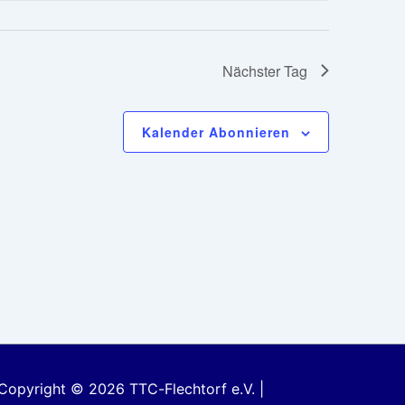
a
l
t
Nächster Tag
u
n
Kalender Abonnieren
g
A
n
s
i
c
h
t
e
n
Copyright © 2026
TTC-Flechtorf e.V.
|