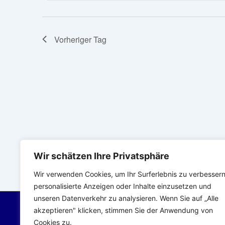
t
u
l
m
a
ü
w
Vorheriger Tag
l
s
ä
s
t
h
e
l
u
l
e
n
w
n
o
g
.
r
e
t
n
e
Wir schätzen Ihre Privatsphäre
i
S
Wir verwenden Cookies, um Ihr Surferlebnis zu verbessern
n
personalisierte Anzeigen oder Inhalte einzusetzen und
u
g
unseren Datenverkehr zu analysieren. Wenn Sie auf „Alle
c
e
akzeptieren" klicken, stimmen Sie der Anwendung von
Cookies zu.
b